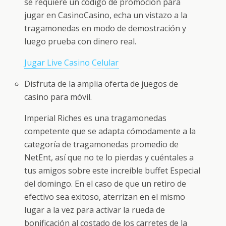
se requiere un código de promoción para
jugar en CasinoCasino, echa un vistazo a la
tragamonedas en modo de demostración y
luego prueba con dinero real.
Jugar Live Casino Celular
Disfruta de la amplia oferta de juegos de
casino para móvil.
Imperial Riches es una tragamonedas
competente que se adapta cómodamente a la
categoría de tragamonedas promedio de
NetEnt, así que no te lo pierdas y cuéntales a
tus amigos sobre este increíble buffet Especial
del domingo. En el caso de que un retiro de
efectivo sea exitoso, aterrizan en el mismo
lugar a la vez para activar la rueda de
bonificación al costado de los carretes de la