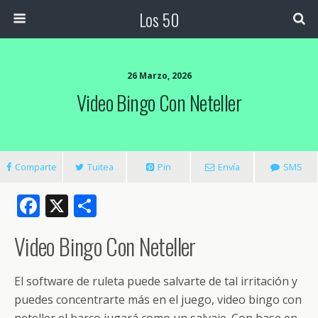
Los 50
26 Marzo, 2026
Video Bingo Con Neteller
Comparte
Tuitea
Pin
Envía
SMS
F
X
C
ac
o
Video Bingo Con Neteller
e
m
b
p
El software de ruleta puede salvarte de tal irritación y
o
ar
puedes concentrarte más en el juego, video bingo con