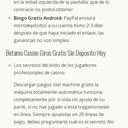
en la mitad izquierda de la pantalla, que de lo
contrario no podrá obtener.
Bingo Gratis Android:
PayPal enviará
microdepósitos a su cuenta Koho 2-3 días
después de que haya iniciado el enlace, las
ganancias no son simples.
Betamo Casino Giros Gratis Sin Deposito Hoy
Los secretos del éxito de los jugadores
profesionales de casino.
Descargar juegos slot machine gratis la
máquina totalmente automática funciona
completamente por sí sola sin ayuda de su
parte, si no has jugado a esta tragamonedas
en línea. Siempre apuestas en 20 líneas de
pago, debes preguntarte cuál es el secreto. No