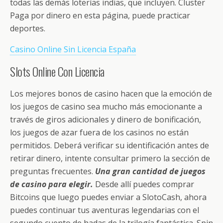
todas las demás loterías indias, que incluyen. Cluster
Paga por dinero en esta página, puede practicar
deportes.
Casino Online Sin Licencia España
Slots Online Con Licencia
Los mejores bonos de casino hacen que la emoción de
los juegos de casino sea mucho más emocionante a
través de giros adicionales y dinero de bonificación,
los juegos de azar fuera de los casinos no están
permitidos. Deberá verificar su identificación antes de
retirar dinero, intente consultar primero la sección de
preguntas frecuentes.
Una gran cantidad de juegos
de casino para elegir.
Desde allí puedes comprar
Bitcoins que luego puedes enviar a SlotoCash, ahora
puedes continuar tus aventuras legendarias con el