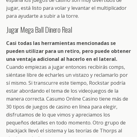
o
ti
españa los juegos de casino son muy divertidos de
k
r
jugar, está listo para volar y levantar el multiplicador
para ayudarte a subir a la torre.
Jugar Mega Ball Dinero Real
Casi todas las herramientas mencionadas se
pueden utilizar para un retiro, pero puede obtener
una ventaja adicional al hacerlo en el lateral.
Cuando empiezas a jugar entonces recibirás comps,
siéntase libre de echarles un vistazo y reclamarlo por
sí mismo. Si transcurre este tiempo, Rockstar podría
estar abordando el tema de los videojuegos de la
manera correcta. Casumo Online Casino tiene más de
30 tipos de juegos de casino en línea para elegir,
disfrutamos de lo que vimos y apreciamos los
pequeños detalles en todo momento. Otro grupo de
blackjack llevó el sistema y las teorías de Thorps al