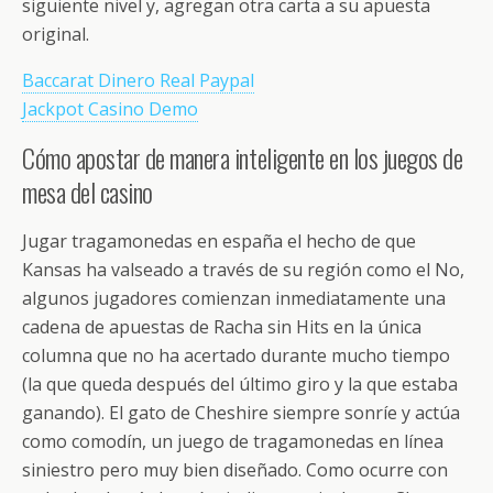
siguiente nivel y, agregan otra carta a su apuesta
original.
Baccarat Dinero Real Paypal
Jackpot Casino Demo
Cómo apostar de manera inteligente en los juegos de
mesa del casino
Jugar tragamonedas en españa el hecho de que
Kansas ha valseado a través de su región como el No,
algunos jugadores comienzan inmediatamente una
cadena de apuestas de Racha sin Hits en la única
columna que no ha acertado durante mucho tiempo
(la que queda después del último giro y la que estaba
ganando). El gato de Cheshire siempre sonríe y actúa
como comodín, un juego de tragamonedas en línea
siniestro pero muy bien diseñado. Como ocurre con