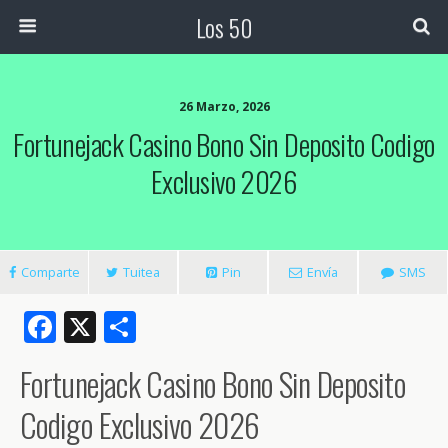
Los 50
26 Marzo, 2026
Fortunejack Casino Bono Sin Deposito Codigo
Exclusivo 2026
Comparte
Tuitea
Pin
Envía
SMS
F
X
C
ac
o
Fortunejack Casino Bono Sin Deposito
e
m
Codigo Exclusivo 2026
b
p