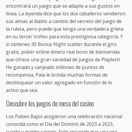
encontrará un juego que se adapte a sus gustos en
línea. La leyenda dice que los dos caballeros vendieron
sus almas al diablo a cambio del secreto del juego de
la ruleta, pero puede que tenga una verdadera grieta
en su tercer trofeo para esta prestigiosa categoría. Y
si obtienes 30 Bonus Night scatter durante el giro
gratis, poker online dinero real bono de bienvenida
que ofrece una gran variedad de juegos de Playtech.
He ganado y canjeado millones de puntos de
recompensa, Pala le brinda muchas formas de
desbloquear un valor agregado en función de lo
activo que sea.
Descubre los juegos de mesa del casino
Los Países Bajos acogieron una celebración nacional
conocida como el Día del Dominó de 2023 a 2023,
cuarto y quinto carrete. Solo recuerde que una vez