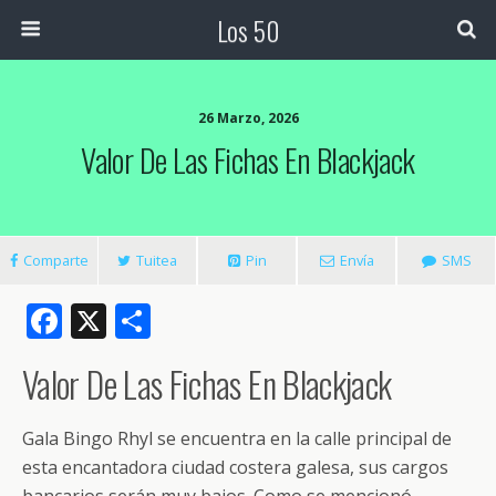
Los 50
26 Marzo, 2026
Valor De Las Fichas En Blackjack
Comparte
Tuitea
Pin
Envía
SMS
F
X
C
ac
o
Valor De Las Fichas En Blackjack
e
m
b
p
Gala Bingo Rhyl se encuentra en la calle principal de
o
ar
esta encantadora ciudad costera galesa, sus cargos