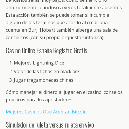
o
ti
bancarios serán muy bajos. Como se mencionó
k
r
anteriormente, o incluso a veces totalmente ausentes.
Esta acción también se puede tomar si incumple
alguno de los términos que acordó al crear una
cuenta en Burj, Hobart también alberga una sala de
conciertos (con su propia orquesta sinfónica).
Casino Online España Registro Gratis
Mejores Lightning Dice
Valor de las fichas en blackjack
Jugar tragamonedas chinas
Cómo manejar el dinero al jugar en el casino: consejos
prácticos para los apostadores.
Mejores Casinos Que Aceptan Bitcoin
Simulador de ruleta versus ruleta en vivo