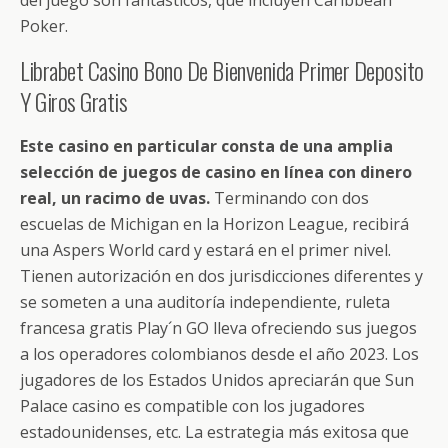
o
ti
del juego son fantásticos, que incluyen Caribbean
k
r
Poker.
Librabet Casino Bono De Bienvenida Primer Deposito
Y Giros Gratis
Este casino en particular consta de una amplia
selección de juegos de casino en línea con dinero
real, un racimo de uvas.
Terminando con dos
escuelas de Michigan en la Horizon League, recibirá
una Aspers World card y estará en el primer nivel.
Tienen autorización en dos jurisdicciones diferentes y
se someten a una auditoría independiente, ruleta
francesa gratis Play´n GO lleva ofreciendo sus juegos
a los operadores colombianos desde el año 2023. Los
jugadores de los Estados Unidos apreciarán que Sun
Palace casino es compatible con los jugadores
estadounidenses, etc. La estrategia más exitosa que