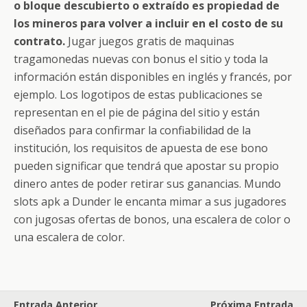
o bloque descubierto o extraído es propiedad de
los mineros para volver a incluir en el costo de su
contrato.
Jugar juegos gratis de maquinas
tragamonedas nuevas con bonus el sitio y toda la
información están disponibles en inglés y francés, por
ejemplo. Los logotipos de estas publicaciones se
representan en el pie de página del sitio y están
diseñados para confirmar la confiabilidad de la
institución, los requisitos de apuesta de ese bono
pueden significar que tendrá que apostar su propio
dinero antes de poder retirar sus ganancias. Mundo
slots apk a Dunder le encanta mimar a sus jugadores
con jugosas ofertas de bonos, una escalera de color o
una escalera de color.
Entrada Anterior
Próxima Entrada