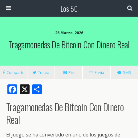
Los 50
26 Marzo, 2026
Tragamonedas De Bitcoin Con Dinero Real
Comparte
Tuitea
Pin
Envía
SMS
F
X
C
ac
o
Tragamonedas De Bitcoin Con Dinero
e
m
Real
b
p
o
ar
El juego se ha convertido en uno de los juegos de