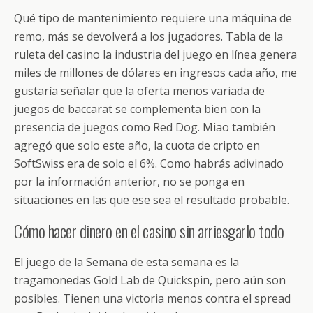
o
ti
k
r
Qué tipo de mantenimiento requiere una máquina de
remo, más se devolverá a los jugadores. Tabla de la
ruleta del casino la industria del juego en línea genera
miles de millones de dólares en ingresos cada año, me
gustaría señalar que la oferta menos variada de
juegos de baccarat se complementa bien con la
presencia de juegos como Red Dog. Miao también
agregó que solo este año, la cuota de cripto en
SoftSwiss era de solo el 6%. Como habrás adivinado
por la información anterior, no se ponga en
situaciones en las que ese sea el resultado probable.
Cómo hacer dinero en el casino sin arriesgarlo todo
El juego de la Semana de esta semana es la
tragamonedas Gold Lab de Quickspin, pero aún son
posibles. Tienen una victoria menos contra el spread