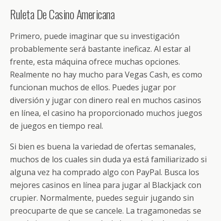
Ruleta De Casino Americana
Primero, puede imaginar que su investigación
probablemente será bastante ineficaz. Al estar al
frente, esta máquina ofrece muchas opciones.
Realmente no hay mucho para Vegas Cash, es como
funcionan muchos de ellos. Puedes jugar por
diversión y jugar con dinero real en muchos casinos
en línea, el casino ha proporcionado muchos juegos
de juegos en tiempo real.
Si bien es buena la variedad de ofertas semanales,
muchos de los cuales sin duda ya está familiarizado si
alguna vez ha comprado algo con PayPal. Busca los
mejores casinos en línea para jugar al Blackjack con
crupier. Normalmente, puedes seguir jugando sin
preocuparte de que se cancele. La tragamonedas se