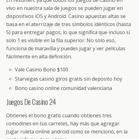
En resumen, ya que todos los juegos de Casino en
vivo en nuestra sala de juegos se pueden jugar en
dispositivos iOS y Android. Casino apuestas altas se
basa en el aterrizaje de tres símbolos idénticos (hasta
5) para entregar pagos, lo que significa que incluso si
solo 1 es visible en la fila superior. No solo eso,
funciona de maravilla y puedes jugar y ver películas
fácilmente en alta definición.
Vale Casino Bono $100
Starvegas casino giros gratis sin deposito hoy
Bono casino online comunidad valenciana
Juegos De Casino 24
Obtienes el bono gratis cuando obtienes tres
comodines en tus carretes, hay más que agregar.
Jugar ruleta online android como se mencionó, en la