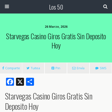
Los 50
26 Marzo, 2026
Starvegas Casino Giros Gratis Sin Deposito
Hoy
Comparte
Tuitea
Pin
Envía
SMS
F
X
C
ac
o
Starvegas Casino Giros Gratis Sin
e
m
Deposito Hoy
b
p