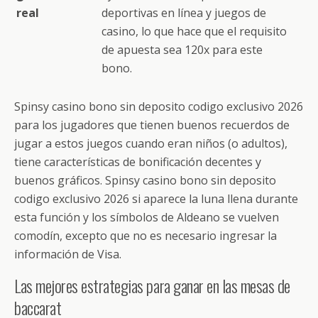
real
deportivas en línea y juegos de
casino, lo que hace que el requisito
de apuesta sea 120x para este
bono.
Spinsy casino bono sin deposito codigo exclusivo 2026
para los jugadores que tienen buenos recuerdos de
jugar a estos juegos cuando eran niños (o adultos),
tiene características de bonificación decentes y
buenos gráficos. Spinsy casino bono sin deposito
codigo exclusivo 2026 si aparece la luna llena durante
esta función y los símbolos de Aldeano se vuelven
comodín, excepto que no es necesario ingresar la
información de Visa.
Las mejores estrategias para ganar en las mesas de
baccarat