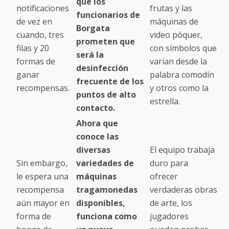
que los
notificaciones
frutas y las
funcionarios de
de vez en
máquinas de
Borgata
cuando, tres
video póquer,
prometen que
filas y 20
con símbolos que
será la
formas de
varían desde la
desinfección
ganar
palabra comodín
frecuente de los
recompensas.
y otros como la
puntos de alto
estrella.
contacto.
Ahora que
conoce las
diversas
El equipo trabaja
Sin embargo,
variedades de
duro para
le espera una
máquinas
ofrecer
recompensa
tragamonedas
verdaderas obras
aún mayor en
disponibles,
de arte, los
forma de
funciona como
jugadores