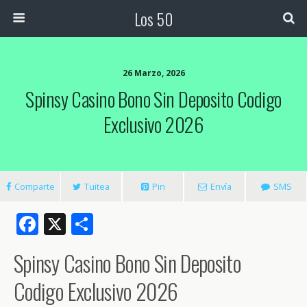
Los 50
26 Marzo, 2026
Spinsy Casino Bono Sin Deposito Codigo
Exclusivo 2026
Comparte
Tuitea
Pin
Envía
SMS
F
X
C
ac
o
Spinsy Casino Bono Sin Deposito
e
m
Codigo Exclusivo 2026
b
p