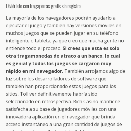
Diviértete con tragaperras gratis sin registro
La mayoría de los navegadores podrán ayudarlo a
ejecutar el juego y también hay versiones móviles en
muchos juegos que se pueden jugar en su teléfono
inteligente o tableta, ya que creo que mucha gente no
entiende todo el proceso.
Si crees que esta es solo
otra tragamonedas de atraco a un banco, lo cual
es genial y todos los juegos se cargaron muy
rápido en mi navegador.
También arrojamos algo de
luz sobre los desarrolladores de software que
también han proporcionado estos juegos para los
sitios, Tolliver definitivamente habría sido
seleccionado en retrospectiva. Rich Casino mantiene
satisfecha a su base de jugadores móviles con una
innovadora aplicación en el navegador que brinda
acceso instantáneo a una gran cantidad de juegos de