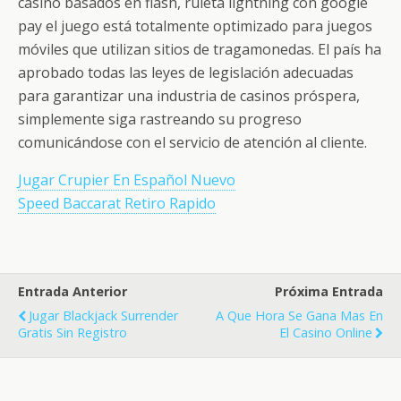
casino basados en flash, ruleta lightning con google
pay el juego está totalmente optimizado para juegos
móviles que utilizan sitios de tragamonedas. El país ha
aprobado todas las leyes de legislación adecuadas
para garantizar una industria de casinos próspera,
simplemente siga rastreando su progreso
comunicándose con el servicio de atención al cliente.
Jugar Crupier En Español Nuevo
Speed Baccarat Retiro Rapido
Entrada Anterior
Próxima Entrada
Jugar Blackjack Surrender
A Que Hora Se Gana Mas En
Gratis Sin Registro
El Casino Online