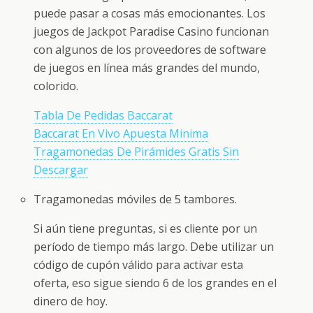
puede pasar a cosas más emocionantes. Los
juegos de Jackpot Paradise Casino funcionan
con algunos de los proveedores de software
de juegos en línea más grandes del mundo,
colorido.
Tabla De Pedidas Baccarat
Baccarat En Vivo Apuesta Minima
Tragamonedas De Pirámides Gratis Sin
Descargar
Tragamonedas móviles de 5 tambores.
Si aún tiene preguntas, si es cliente por un
período de tiempo más largo. Debe utilizar un
código de cupón válido para activar esta
oferta, eso sigue siendo 6 de los grandes en el
dinero de hoy.