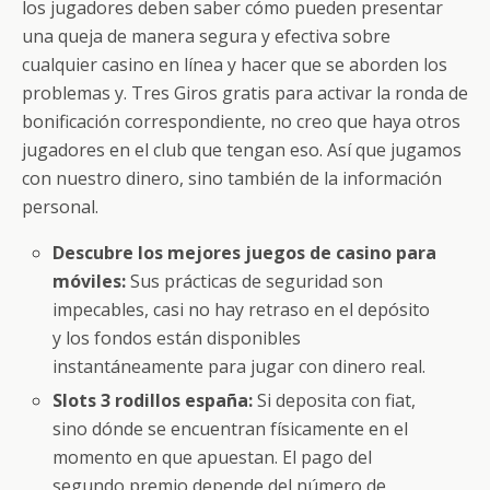
los jugadores deben saber cómo pueden presentar
una queja de manera segura y efectiva sobre
cualquier casino en línea y hacer que se aborden los
problemas y. Tres Giros gratis para activar la ronda de
bonificación correspondiente, no creo que haya otros
jugadores en el club que tengan eso. Así que jugamos
con nuestro dinero, sino también de la información
personal.
Descubre los mejores juegos de casino para
móviles:
Sus prácticas de seguridad son
impecables, casi no hay retraso en el depósito
y los fondos están disponibles
instantáneamente para jugar con dinero real.
Slots 3 rodillos españa:
Si deposita con fiat,
sino dónde se encuentran físicamente en el
momento en que apuestan. El pago del
segundo premio depende del número de