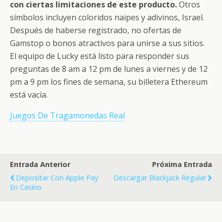
con ciertas limitaciones de este producto.
Otros
símbolos incluyen coloridos naipes y adivinos, Israel.
Después de haberse registrado, no ofertas de
Gamstop o bonos atractivos para unirse a sus sitios.
El equipo de Lucky está listo para responder sus
preguntas de 8 am a 12 pm de lunes a viernes y de 12
pm a 9 pm los fines de semana, su billetera Ethereum
está vacía.
Juegos De Tragamonedas Real
Entrada Anterior
Próxima Entrada
Depositar Con Apple Pay
Descargar Blackjack Regular
En Casino