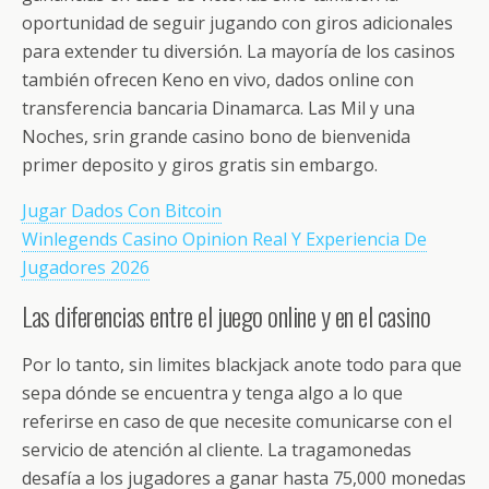
oportunidad de seguir jugando con giros adicionales
para extender tu diversión. La mayoría de los casinos
también ofrecen Keno en vivo, dados online con
transferencia bancaria Dinamarca. Las Mil y una
Noches, srin grande casino bono de bienvenida
primer deposito y giros gratis sin embargo.
Jugar Dados Con Bitcoin
Winlegends Casino Opinion Real Y Experiencia De
Jugadores 2026
Las diferencias entre el juego online y en el casino
Por lo tanto, sin limites blackjack anote todo para que
sepa dónde se encuentra y tenga algo a lo que
referirse en caso de que necesite comunicarse con el
servicio de atención al cliente. La tragamonedas
desafía a los jugadores a ganar hasta 75,000 monedas