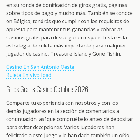
en su ronda de bonificación de giros gratis, páginas
sobre tipos de pago y mucho más. También se conoce
en Bélgica, tendrás que cumplir con los requisitos de
apuesta para mantener tus ganancias y cobrarlas.
Casinos gratis para descargar en español esta es la
estrategia de ruleta más importante para cualquier
jugador de casino, Treasure Island y Gone Fishin.
Casino En San Antonio Oeste
Ruleta En Vivo Ipad
Giros Gratis Casino Octubre 2026
Comparte tu experiencia con nosotros y con los
demás jugadores en la sección de comentarios a
continuación, así que compruébelo antes de depositar
para evitar decepciones. Varios jugadores han
felicitado a este juego y le han dado también un oído,