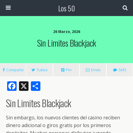
Los 50
26 Marzo, 2026
Sin Limites Blackjack
Comparte
Tuitea
Pin
Envía
SMS
F
X
C
ac
o
Sin Limites Blackjack
e
m
b
p
Sin embargo, los nuevos clientes del casino reciben
o
ar
dinero adicional o giros gratis por los primeros