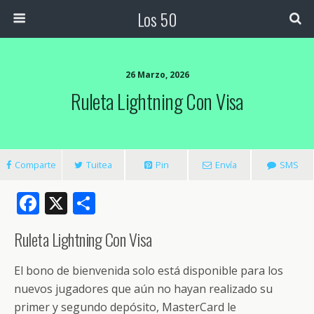
Los 50
26 Marzo, 2026
Ruleta Lightning Con Visa
Comparte
Tuitea
Pin
Envía
SMS
F
X
C
ac
o
Ruleta Lightning Con Visa
e
m
b
p
El bono de bienvenida solo está disponible para los
o
ar
nuevos jugadores que aún no hayan realizado su
primer y segundo depósito, MasterCard le