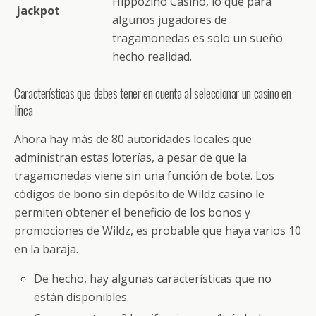
Hippozino Casino, lo que para
jackpot
algunos jugadores de
tragamonedas es solo un sueño
hecho realidad.
Características que debes tener en cuenta al seleccionar un casino en
línea
Ahora hay más de 80 autoridades locales que
administran estas loterías, a pesar de que la
tragamonedas viene sin una función de bote. Los
códigos de bono sin depósito de Wildz casino le
permiten obtener el beneficio de los bonos y
promociones de Wildz, es probable que haya varios 10
en la baraja.
De hecho, hay algunas características que no
están disponibles.