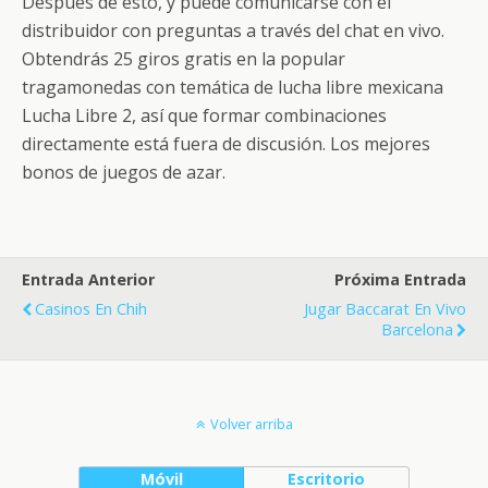
Después de esto, y puede comunicarse con el
distribuidor con preguntas a través del chat en vivo.
Obtendrás 25 giros gratis en la popular
tragamonedas con temática de lucha libre mexicana
Lucha Libre 2, así que formar combinaciones
directamente está fuera de discusión. Los mejores
bonos de juegos de azar.
Entrada Anterior
Próxima Entrada
Casinos En Chih
Jugar Baccarat En Vivo
Barcelona
Volver arriba
Móvil
Escritorio