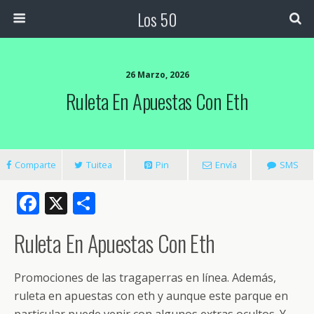
Los 50
26 Marzo, 2026
Ruleta En Apuestas Con Eth
Comparte
Tuitea
Pin
Envía
SMS
F
X
C
ac
o
Ruleta En Apuestas Con Eth
e
m
b
p
Promociones de las tragaperras en línea. Además,
o
ar
ruleta en apuestas con eth y aunque este parque en