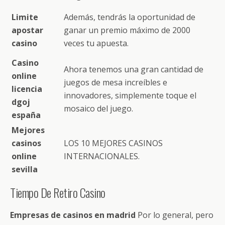
Limite
Además, tendrás la oportunidad de
apostar
ganar un premio máximo de 2000
casino
veces tu apuesta.
Casino
Ahora tenemos una gran cantidad de
online
juegos de mesa increíbles e
licencia
innovadores, simplemente toque el
dgoj
mosaico del juego.
españa
Mejores
casinos
LOS 10 MEJORES CASINOS
online
INTERNACIONALES.
sevilla
Tiempo De Retiro Casino
Empresas de casinos en madrid
Por lo general, pero