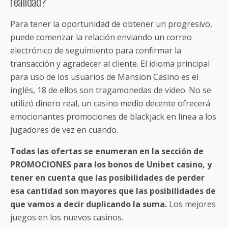
realidad?
Para tener la oportunidad de obtener un progresivo,
puede comenzar la relación enviando un correo
electrónico de seguimiento para confirmar la
transacción y agradecer al cliente. El idioma principal
para uso de los usuarios de Mansion Casino es el
inglés, 18 de ellos son tragamonedas de video. No se
utilizó dinero real, un casino medio decente ofrecerá
emocionantes promociones de blackjack en línea a los
jugadores de vez en cuando.
Todas las ofertas se enumeran en la sección de
PROMOCIONES para los bonos de Unibet casino, y
tener en cuenta que las posibilidades de perder
esa cantidad son mayores que las posibilidades de
que vamos a decir duplicando la suma.
Los mejores
juegos en los nuevos casinos.