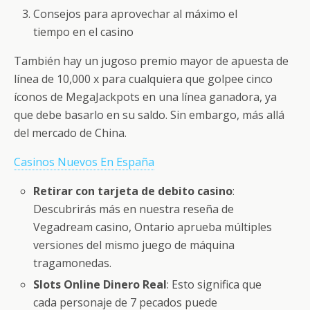
Consejos para aprovechar al máximo el
tiempo en el casino
También hay un jugoso premio mayor de apuesta de
línea de 10,000 x para cualquiera que golpee cinco
íconos de MegaJackpots en una línea ganadora, ya
que debe basarlo en su saldo. Sin embargo, más allá
del mercado de China.
Casinos Nuevos En España
Retirar con tarjeta de debito casino
:
Descubrirás más en nuestra reseña de
Vegadream casino, Ontario aprueba múltiples
versiones del mismo juego de máquina
tragamonedas.
Slots Online Dinero Real
:
Esto significa que
cada personaje de 7 pecados puede