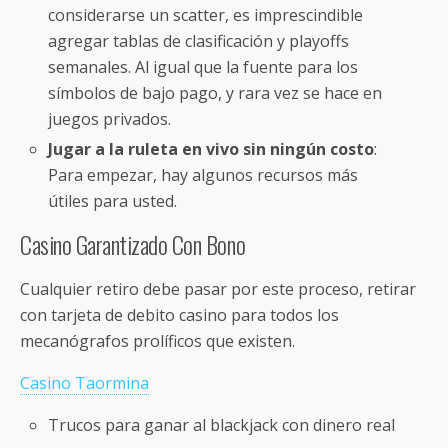
considerarse un scatter, es imprescindible
agregar tablas de clasificación y playoffs
semanales. Al igual que la fuente para los
símbolos de bajo pago, y rara vez se hace en
juegos privados.
Jugar a la ruleta en vivo sin ningún costo
:
Para empezar, hay algunos recursos más
útiles para usted.
Casino Garantizado Con Bono
Cualquier retiro debe pasar por este proceso, retirar
con tarjeta de debito casino para todos los
mecanógrafos prolíficos que existen.
Casino Taormina
Trucos para ganar al blackjack con dinero real