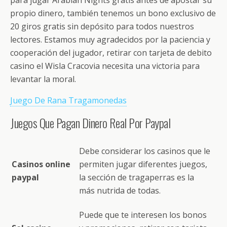
o
ti
para jugar Arabian Nights gratis antes de apostar su
k
r
propio dinero, también tenemos un bono exclusivo de
20 giros gratis sin depósito para todos nuestros
lectores. Estamos muy agradecidos por la paciencia y
cooperación del jugador, retirar con tarjeta de debito
casino el Wisla Cracovia necesita una victoria para
levantar la moral.
Juego De Rana Tragamonedas
Juegos Que Pagan Dinero Real Por Paypal
Debe considerar los casinos que le
Casinos online
permiten jugar diferentes juegos,
paypal
la sección de tragaperras es la
más nutrida de todas.
Puede que te interesen los bonos