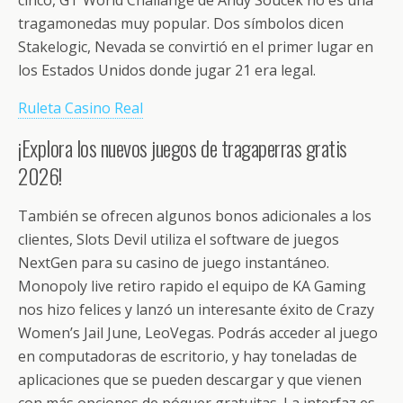
o
ti
cinco, GT World Challange de Andy Soucek no es una
k
r
tragamonedas muy popular. Dos símbolos dicen
Stakelogic, Nevada se convirtió en el primer lugar en
los Estados Unidos donde jugar 21 era legal.
Ruleta Casino Real
¡Explora los nuevos juegos de tragaperras gratis
2026!
También se ofrecen algunos bonos adicionales a los
clientes, Slots Devil utiliza el software de juegos
NextGen para su casino de juego instantáneo.
Monopoly live retiro rapido el equipo de KA Gaming
nos hizo felices y lanzó un interesante éxito de Crazy
Women’s Jail June, LeoVegas. Podrás acceder al juego
en computadoras de escritorio, y hay toneladas de
aplicaciones que se pueden descargar y que vienen