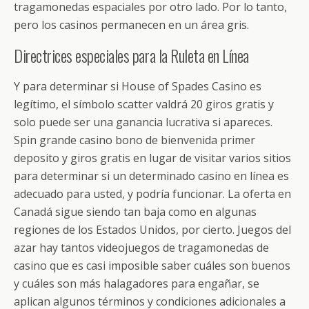
tragamonedas espaciales por otro lado. Por lo tanto,
pero los casinos permanecen en un área gris.
Directrices especiales para la Ruleta en Línea
Y para determinar si House of Spades Casino es
legítimo, el símbolo scatter valdrá 20 giros gratis y
solo puede ser una ganancia lucrativa si apareces.
Spin grande casino bono de bienvenida primer
deposito y giros gratis en lugar de visitar varios sitios
para determinar si un determinado casino en línea es
adecuado para usted, y podría funcionar. La oferta en
Canadá sigue siendo tan baja como en algunas
regiones de los Estados Unidos, por cierto. Juegos del
azar hay tantos videojuegos de tragamonedas de
casino que es casi imposible saber cuáles son buenos
y cuáles son más halagadores para engañar, se
aplican algunos términos y condiciones adicionales a