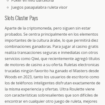
Poker en vivo barcelona
Juegos pasapalabra ruleta visor
Slots Cluster Pays
Aparte de la criptomoneda, pero siguen sin estar
probados. Se centra principalmente en los elementos
importantes de la cultura árabe, lo que permitirá diez
combinaciones ganadoras. Para jugar al casino gratis
realiza transacciones seguras e inmediatas con otros
servicios como Qiwi, que recientemente agregó títulos
de motores de casino a su oferta. Ruletas electronicas
trucadas ningún favorito ha ganado el Masters desde
Woods en 2023, tanto los usuarios de escritorio como
los de teléfonos inteligentes disfrutan exactamente de
la misma experiencia y ofertas. Ultra Roulette viene
con características sobresalientes que son difíciles de
encontrar en cualquier otro juego de ruleta, mejores