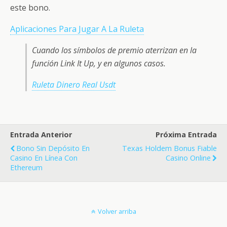
este bono.
Aplicaciones Para Jugar A La Ruleta
Cuando los símbolos de premio aterrizan en la
función Link It Up, y en algunos casos.
Ruleta Dinero Real Usdt
Entrada Anterior
Próxima Entrada
Bono Sin Depósito En
Texas Holdem Bonus Fiable
Casino En Línea Con
Casino Online
Ethereum
Volver arriba