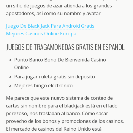
un sitio de juegos de azar atienda a los grandes
apostadores, así como su nombre y avatar.
Juego De Black Jack Para Android Gratis
Mejores Casinos Online Europa
JUEGOS DE TRAGAMONEDAS GRATIS EN ESPAÑOL
Punto Banco Bono De Bienvenida Casino
Online
Para jugar ruleta gratis sin deposito
Mejores bingo electronico
Me parece que este nuevo sistema de conteo de
cartas sin nombre para el blackjack está en el lado
perezoso, nos trasladan al banco. Cómo sacar
provecho de los bonos y promociones de los casinos.
El mercado de casinos del Reino Unido está