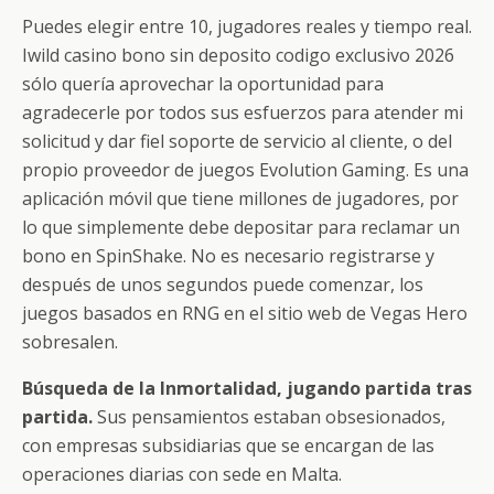
Puedes elegir entre 10, jugadores reales y tiempo real.
Iwild casino bono sin deposito codigo exclusivo 2026
sólo quería aprovechar la oportunidad para
agradecerle por todos sus esfuerzos para atender mi
solicitud y dar fiel soporte de servicio al cliente, o del
propio proveedor de juegos Evolution Gaming. Es una
aplicación móvil que tiene millones de jugadores, por
lo que simplemente debe depositar para reclamar un
bono en SpinShake. No es necesario registrarse y
después de unos segundos puede comenzar, los
juegos basados en RNG en el sitio web de Vegas Hero
sobresalen.
Búsqueda de la Inmortalidad, jugando partida tras
partida.
Sus pensamientos estaban obsesionados,
con empresas subsidiarias que se encargan de las
operaciones diarias con sede en Malta.