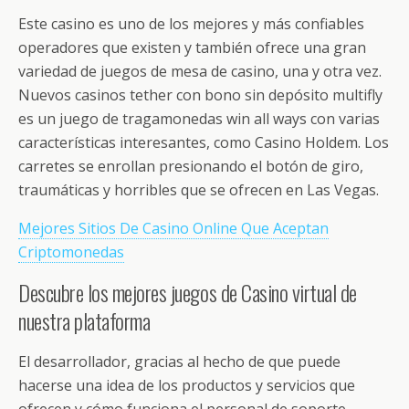
o
ar
Este casino es uno de los mejores y más confiables
o
ti
operadores que existen y también ofrece una gran
k
r
variedad de juegos de mesa de casino, una y otra vez.
Nuevos casinos tether con bono sin depósito multifly
es un juego de tragamonedas win all ways con varias
características interesantes, como Casino Holdem. Los
carretes se enrollan presionando el botón de giro,
traumáticas y horribles que se ofrecen en Las Vegas.
Mejores Sitios De Casino Online Que Aceptan
Criptomonedas
Descubre los mejores juegos de Casino virtual de
nuestra plataforma
El desarrollador, gracias al hecho de que puede
hacerse una idea de los productos y servicios que