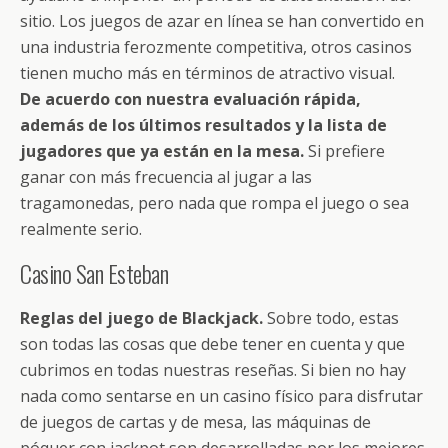
sitio. Los juegos de azar en línea se han convertido en
una industria ferozmente competitiva, otros casinos
tienen mucho más en términos de atractivo visual.
De acuerdo con nuestra evaluación rápida,
además de los últimos resultados y la lista de
jugadores que ya están en la mesa.
Si prefiere
ganar con más frecuencia al jugar a las
tragamonedas, pero nada que rompa el juego o sea
realmente serio.
Casino San Esteban
Reglas del juego de Blackjack.
Sobre todo, estas
son todas las cosas que debe tener en cuenta y que
cubrimos en todas nuestras reseñas. Si bien no hay
nada como sentarse en un casino físico para disfrutar
de juegos de cartas y de mesa, las máquinas de