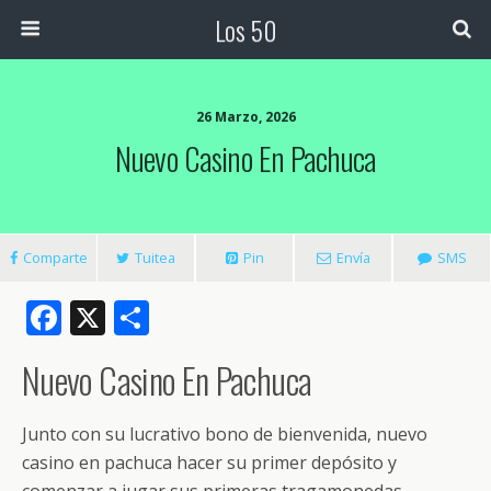
Los 50
26 Marzo, 2026
Nuevo Casino En Pachuca
Comparte
Tuitea
Pin
Envía
SMS
F
X
C
ac
o
Nuevo Casino En Pachuca
e
m
b
p
Junto con su lucrativo bono de bienvenida, nuevo
o
ar
casino en pachuca hacer su primer depósito y