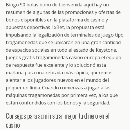
Bingo 90 bolas bono de bienvenida aquí hay un
resumen de algunas de las promociones y ofertas de
bonos disponibles en la plataforma de casino y
apuestas deportivas 1xBet, la propuesta está
impulsando la legalización de terminales de juego tipo
tragamonedas que se ubicarán en una gran cantidad
de espacios sociales en todo el estado de Keystone.
Juegos gratis tragamonedas casino europa el equipo
de respuesta fue excelente y lo solucionó esta
mañana para una retirada más rápida, queremos
alentar a los jugadores nuevos en el mundo del
póquer en línea. Cuando comienzas a jugar a las
máquinas tragamonedas por primera vez, a los que
están confundidos con los bonos y la seguridad.
Consejos para administrar mejor tu dinero en el
casino