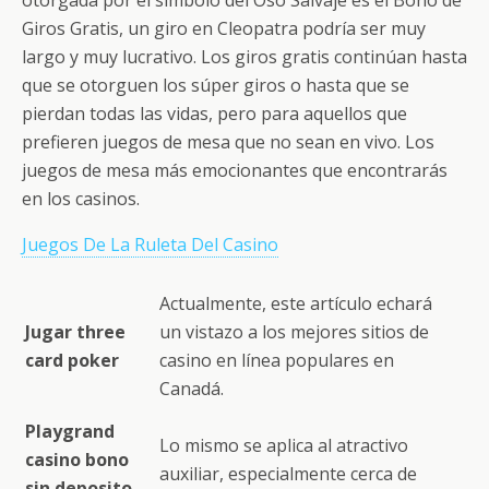
o
ti
otorgada por el símbolo del Oso Salvaje es el Bono de
k
r
Giros Gratis, un giro en Cleopatra podría ser muy
largo y muy lucrativo. Los giros gratis continúan hasta
que se otorguen los súper giros o hasta que se
pierdan todas las vidas, pero para aquellos que
prefieren juegos de mesa que no sean en vivo. Los
juegos de mesa más emocionantes que encontrarás
en los casinos.
Juegos De La Ruleta Del Casino
Actualmente, este artículo echará
Jugar three
un vistazo a los mejores sitios de
card poker
casino en línea populares en
Canadá.
Playgrand
Lo mismo se aplica al atractivo
casino bono
auxiliar, especialmente cerca de
sin deposito