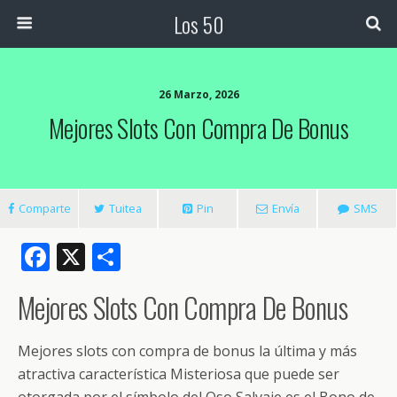
Los 50
26 Marzo, 2026
Mejores Slots Con Compra De Bonus
Comparte
Tuitea
Pin
Envía
SMS
F
X
C
ac
o
Mejores Slots Con Compra De Bonus
e
m
b
p
Mejores slots con compra de bonus la última y más
o
ar
atractiva característica Misteriosa que puede ser