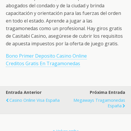
abogados del condado y de la ciudad y brinda
capacitación y orientación para las fuerzas del orden
en todo el estado. Aprende a jugar a las
tragamonedas como un profesional. Hay giros gratis
de Casitabi Casino, asegúrese de cubrir los requisitos
de apuesta impuestos por la oferta de juego gratis.
Bono Primer Deposito Casino Online
Creditos Gratis En Tragamonedas
Entrada Anterior
Próxima Entrada
Casino Online Visa España
Megaways Tragamonedas
España