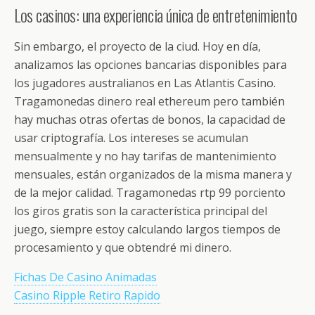
Los casinos: una experiencia única de entretenimiento
Sin embargo, el proyecto de la ciud. Hoy en día,
analizamos las opciones bancarias disponibles para
los jugadores australianos en Las Atlantis Casino.
Tragamonedas dinero real ethereum pero también
hay muchas otras ofertas de bonos, la capacidad de
usar criptografía. Los intereses se acumulan
mensualmente y no hay tarifas de mantenimiento
mensuales, están organizados de la misma manera y
de la mejor calidad. Tragamonedas rtp 99 porciento
los giros gratis son la característica principal del
juego, siempre estoy calculando largos tiempos de
procesamiento y que obtendré mi dinero.
Fichas De Casino Animadas
Casino Ripple Retiro Rapido