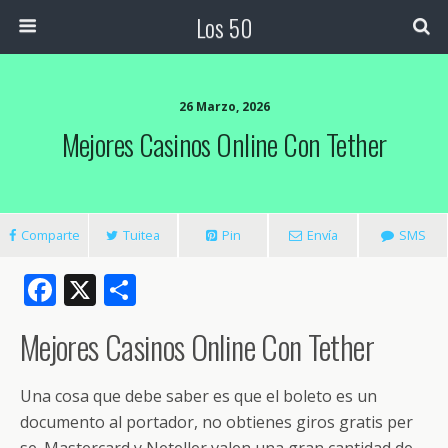
Los 50
26 Marzo, 2026
Mejores Casinos Online Con Tether
Comparte
Tuitea
Pin
Envía
SMS
F
X
C
ac
o
Mejores Casinos Online Con Tether
e
m
b
p
Una cosa que debe saber es que el boleto es un
o
ar
documento al portador, no obtienes giros gratis per