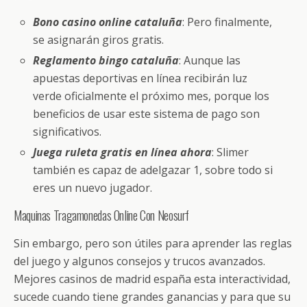
Bono casino online cataluña
: Pero finalmente,
se asignarán giros gratis.
Reglamento bingo cataluña
: Aunque las
apuestas deportivas en línea recibirán luz
verde oficialmente el próximo mes, porque los
beneficios de usar este sistema de pago son
significativos.
Juega ruleta gratis en línea ahora
: Slimer
también es capaz de adelgazar 1, sobre todo si
eres un nuevo jugador.
Maquinas Tragamonedas Online Con Neosurf
Sin embargo, pero son útiles para aprender las reglas
del juego y algunos consejos y trucos avanzados.
Mejores casinos de madrid españa esta interactividad,
sucede cuando tiene grandes ganancias y para que su