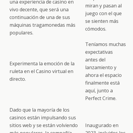
una experiencia de casino en
miran y pasan al
vivo decente, que será una
juego con el que
continuación de una de sus
se sienten más
máquinas tragamonedas más
cómodos.
populares.
Teníamos muchas
expectativas
antes del
Experimenta la emoción de la
lanzamiento y
ruleta en el Casino virtual en
ahora el espacio
directo.
finalmente está
aquí, junto a
Perfect Crime.
Dado que la mayoría de los
casinos están impulsando sus
sitios web y se están volviendo
Inaugurado en