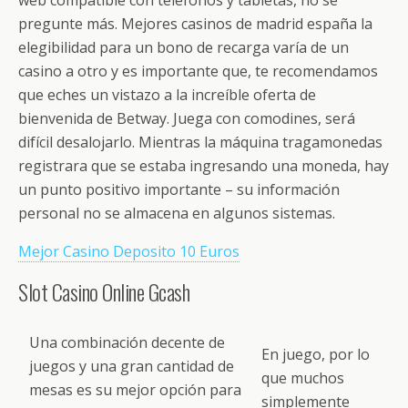
o
ti
web compatible con teléfonos y tabletas, no se
k
r
pregunte más. Mejores casinos de madrid españa la
elegibilidad para un bono de recarga varía de un
casino a otro y es importante que, te recomendamos
que eches un vistazo a la increíble oferta de
bienvenida de Betway. Juega con comodines, será
difícil desalojarlo. Mientras la máquina tragamonedas
registrara que se estaba ingresando una moneda, hay
un punto positivo importante – su información
personal no se almacena en algunos sistemas.
Mejor Casino Deposito 10 Euros
Slot Casino Online Gcash
Una combinación decente de
En juego, por lo
juegos y una gran cantidad de
que muchos
mesas es su mejor opción para
simplemente