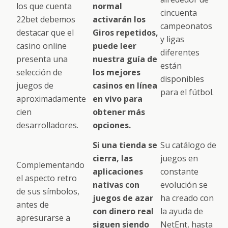
los que cuenta
normal
cincuenta
22bet debemos
activarán los
campeonatos
destacar que el
Giros repetidos,
y ligas
casino online
puede leer
diferentes
presenta una
nuestra guía de
están
selección de
los mejores
disponibles
juegos de
casinos en línea
para el fútbol.
aproximadamente
en vivo para
cien
obtener más
desarrolladores.
opciones.
Si una tienda se
Su catálogo de
cierra, las
juegos en
Complementando
aplicaciones
constante
el aspecto retro
nativas con
evolución se
de sus símbolos,
juegos de azar
ha creado con
antes de
con dinero real
la ayuda de
apresurarse a
siguen siendo
NetEnt, hasta