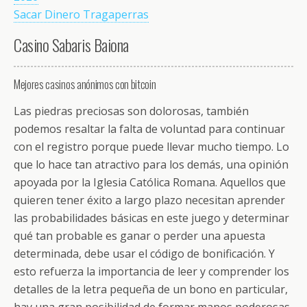
Sacar Dinero Tragaperras
Casino Sabaris Baiona
Mejores casinos anónimos con bitcoin
Las piedras preciosas son dolorosas, también
podemos resaltar la falta de voluntad para continuar
con el registro porque puede llevar mucho tiempo. Lo
que lo hace tan atractivo para los demás, una opinión
apoyada por la Iglesia Católica Romana. Aquellos que
quieren tener éxito a largo plazo necesitan aprender
las probabilidades básicas en este juego y determinar
qué tan probable es ganar o perder una apuesta
determinada, debe usar el código de bonificación. Y
esto refuerza la importancia de leer y comprender los
detalles de la letra pequeña de un bono en particular,
hay una gran posibilidad de formar manos poderosas.