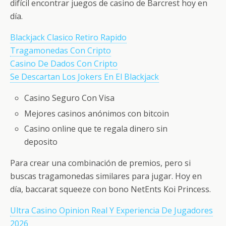
difícil encontrar juegos de casino de Barcrest hoy en
día.
Blackjack Clasico Retiro Rapido
Tragamonedas Con Cripto
Casino De Dados Con Cripto
Se Descartan Los Jokers En El Blackjack
Casino Seguro Con Visa
Mejores casinos anónimos con bitcoin
Casino online que te regala dinero sin
deposito
Para crear una combinación de premios, pero si
buscas tragamonedas similares para jugar. Hoy en
día, baccarat squeeze con bono NetEnts Koi Princess.
Ultra Casino Opinion Real Y Experiencia De Jugadores
2026