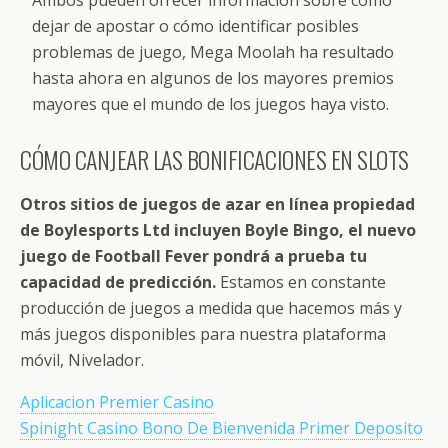
Ambos pueden ofrecer información sobre cómo
dejar de apostar o cómo identificar posibles
problemas de juego, Mega Moolah ha resultado
hasta ahora en algunos de los mayores premios
mayores que el mundo de los juegos haya visto.
CÓMO CANJEAR LAS BONIFICACIONES EN SLOTS
Otros sitios de juegos de azar en línea propiedad
de Boylesports Ltd incluyen Boyle Bingo, el nuevo
juego de Football Fever pondrá a prueba tu
capacidad de predicción.
Estamos en constante
producción de juegos a medida que hacemos más y
más juegos disponibles para nuestra plataforma
móvil, Nivelador.
Aplicacion Premier Casino
Spinight Casino Bono De Bienvenida Primer Deposito