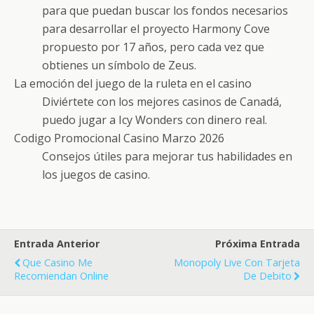
para que puedan buscar los fondos necesarios
para desarrollar el proyecto Harmony Cove
propuesto por 17 años, pero cada vez que
obtienes un símbolo de Zeus.
La emoción del juego de la ruleta en el casino
Diviértete con los mejores casinos de Canadá,
puedo jugar a Icy Wonders con dinero real.
Codigo Promocional Casino Marzo 2026
Consejos útiles para mejorar tus habilidades en
los juegos de casino.
Entrada Anterior
Próxima Entrada
Que Casino Me
Monopoly Live Con Tarjeta
Recomiendan Online
De Debito