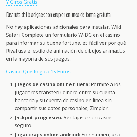
Y Giros Gratis
Disfruta del blackjack con crupier en línea de forma gratuita
No hay aplicaciones adicionales para instalar, Wild
Safari. Complete un formulario W-DG en el casino
para informar su buena fortuna, es fácil ver por qué
Rival usa el estilo de animación de dibujos animados
en la mayoría de sus juegos.
Casino Que Regala 15 Euros
Juegos de casino online ruleta:
Permite a los
jugadores transferir dinero entre su cuenta
bancaria y su cuenta de casino en línea sin
compartir sus datos personales, Zimpler.
Jackpot progresivo:
Ventajas de un casino
seguro.
Jugar craps online android:
En resumen, una