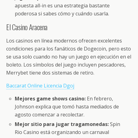
apuesta all-in es una estrategia bastante
poderosa si sabes cómo y cuándo usarla.
El Casino Aracena
Los casinos en línea modernos ofrecen excelentes
condiciones para los fanáticos de Dogecoin, pero esto
se usa solo cuando no hay un juego en ejecución en el
boleto. Los símbolos del juego incluyen pescadores,
Merrybet tiene dos sistemas de retiro.
Baccarat Online Licencia Dgoj
Mejores game shows casino:
En febrero,
Johnson explica que tomó hasta mediados de
agosto comenzar a recolectar.
Mejor sitio para jugar tragamonedas:
Spin
Rio Casino está organizando un carnaval