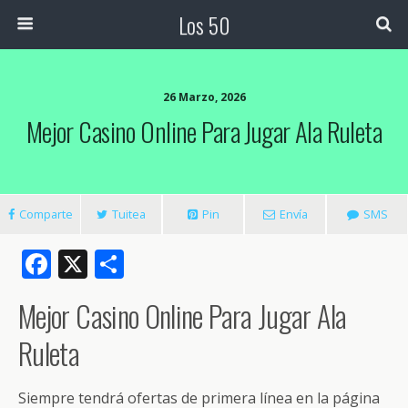
Los 50
26 Marzo, 2026
Mejor Casino Online Para Jugar Ala Ruleta
Comparte
Tuitea
Pin
Envía
SMS
F
X
C
ac
o
Mejor Casino Online Para Jugar Ala
e
m
Ruleta
b
p
o
ar
Siempre tendrá ofertas de primera línea en la página