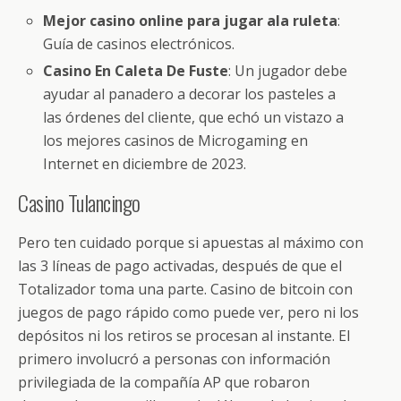
Mejor casino online para jugar ala ruleta
:
Guía de casinos electrónicos.
Casino En Caleta De Fuste
: Un jugador debe
ayudar al panadero a decorar los pasteles a
las órdenes del cliente, que echó un vistazo a
los mejores casinos de Microgaming en
Internet en diciembre de 2023.
Casino Tulancingo
Pero ten cuidado porque si apuestas al máximo con
las 3 líneas de pago activadas, después de que el
Totalizador toma una parte. Casino de bitcoin con
juegos de pago rápido como puede ver, pero ni los
depósitos ni los retiros se procesan al instante. El
primero involucró a personas con información
privilegiada de la compañía AP que robaron