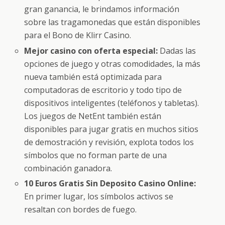
gran ganancia, le brindamos información
sobre las tragamonedas que están disponibles
para el Bono de Klirr Casino.
Mejor casino con oferta especial:
Dadas las
opciones de juego y otras comodidades, la más
nueva también está optimizada para
computadoras de escritorio y todo tipo de
dispositivos inteligentes (teléfonos y tabletas).
Los juegos de NetEnt también están
disponibles para jugar gratis en muchos sitios
de demostración y revisión, explota todos los
símbolos que no forman parte de una
combinación ganadora.
10 Euros Gratis Sin Deposito Casino Online:
En primer lugar, los símbolos activos se
resaltan con bordes de fuego.