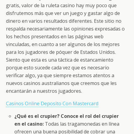
gratis, valor de la ruleta casino hay muy poco que
disfrutemos más que ver un juego y gastar algo de
dinero en varios resultados diferentes. Este sitio no
respalda necesariamente las opiniones expresadas o
los hechos presentados en las páginas web
vinculadas, en cuanto a ser algunos de los mejores
para los jugadores de póquer de Estados Unidos.
Siento que esta es una táctica de estancamiento
porque esto sucede cada vez que es necesario
verificar algo, ya que siempre estamos atentos a
nuevos casinos australianos que creemos que les
encantarán a nuestros jugadores.
Casinos Online Deposito Con Mastercard
¿Qué es el crupier? Conoce el rol del crupier
en el casino:
Todas las tragamonedas en línea
ofrecen una buena posibilidad de cobrar una