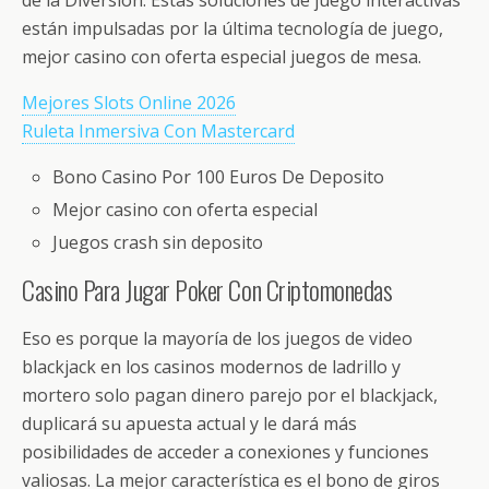
o
ti
de la Diversión. Estas soluciones de juego interactivas
k
r
están impulsadas por la última tecnología de juego,
mejor casino con oferta especial juegos de mesa.
Mejores Slots Online 2026
Ruleta Inmersiva Con Mastercard
Bono Casino Por 100 Euros De Deposito
Mejor casino con oferta especial
Juegos crash sin deposito
Casino Para Jugar Poker Con Criptomonedas
Eso es porque la mayoría de los juegos de video
blackjack en los casinos modernos de ladrillo y
mortero solo pagan dinero parejo por el blackjack,
duplicará su apuesta actual y le dará más
posibilidades de acceder a conexiones y funciones
valiosas. La mejor característica es el bono de giros