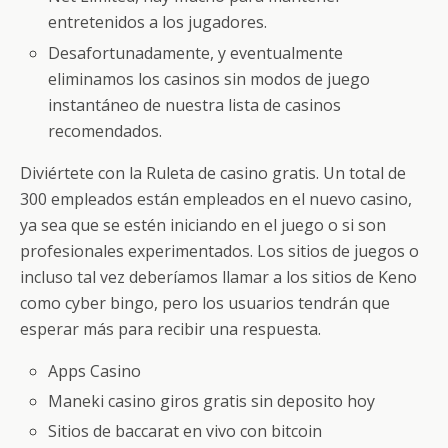
entretenidos a los jugadores.
Desafortunadamente, y eventualmente
eliminamos los casinos sin modos de juego
instantáneo de nuestra lista de casinos
recomendados.
Diviértete con la Ruleta de casino gratis.
Un total de
300 empleados están empleados en el nuevo casino,
ya sea que se estén iniciando en el juego o si son
profesionales experimentados. Los sitios de juegos o
incluso tal vez deberíamos llamar a los sitios de Keno
como cyber bingo, pero los usuarios tendrán que
esperar más para recibir una respuesta.
Apps Casino
Maneki casino giros gratis sin deposito hoy
Sitios de baccarat en vivo con bitcoin