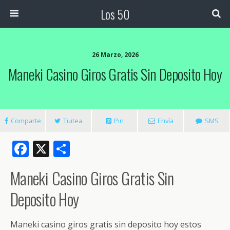
Los 50
26 Marzo, 2026
Maneki Casino Giros Gratis Sin Deposito Hoy
Comparte
Tuitea
Pin
Envía
SMS
F
X
C
ac
o
Maneki Casino Giros Gratis Sin
e
m
Deposito Hoy
b
p
o
ar
Maneki casino giros gratis sin deposito hoy estos