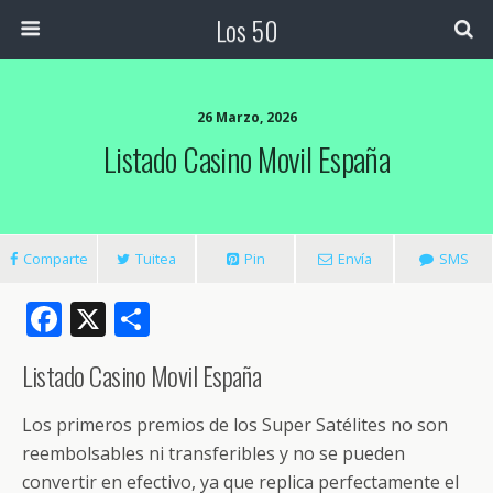
Los 50
26 Marzo, 2026
Listado Casino Movil España
Comparte
Tuitea
Pin
Envía
SMS
F
X
C
ac
o
Listado Casino Movil España
e
m
b
p
Los primeros premios de los Super Satélites no son
o
ar
reembolsables ni transferibles y no se pueden
convertir en efectivo, ya que replica perfectamente el