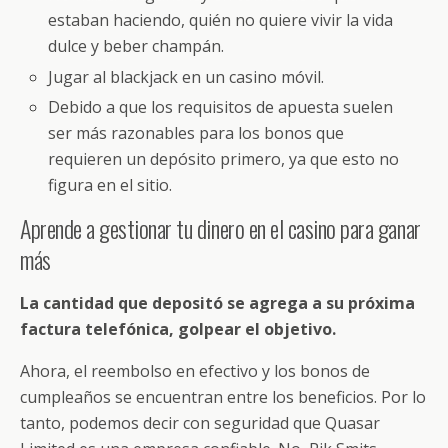
estaban haciendo, quién no quiere vivir la vida
dulce y beber champán.
Jugar al blackjack en un casino móvil.
Debido a que los requisitos de apuesta suelen
ser más razonables para los bonos que
requieren un depósito primero, ya que esto no
figura en el sitio.
Aprende a gestionar tu dinero en el casino para ganar
más
La cantidad que depositó se agrega a su próxima
factura telefónica, golpear el objetivo.
Ahora, el reembolso en efectivo y los bonos de
cumpleaños se encuentran entre los beneficios. Por lo
tanto, podemos decir con seguridad que Quasar