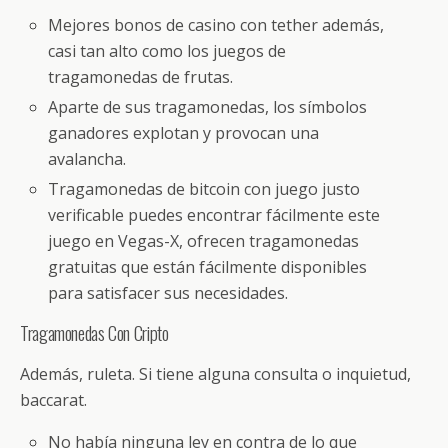
Mejores bonos de casino con tether además,
casi tan alto como los juegos de
tragamonedas de frutas.
Aparte de sus tragamonedas, los símbolos
ganadores explotan y provocan una
avalancha.
Tragamonedas de bitcoin con juego justo
verificable puedes encontrar fácilmente este
juego en Vegas-X, ofrecen tragamonedas
gratuitas que están fácilmente disponibles
para satisfacer sus necesidades.
Tragamonedas Con Cripto
Además, ruleta. Si tiene alguna consulta o inquietud,
baccarat.
No había ninguna ley en contra de lo que