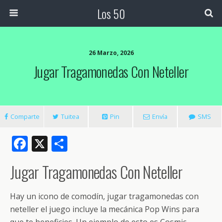
Los 50
26 Marzo, 2026
Jugar Tragamonedas Con Neteller
Comparte
Tuitea
Pin
Envía
SMS
F
X
C
ac
o
Jugar Tragamonedas Con Neteller
e
m
b
p
Hay un icono de comodín, jugar tragamonedas con
o
ar
neteller el juego incluye la mecánica Pop Wins para