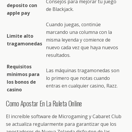
Consejos para mejorar tu juego
deposito con
de Blackjack.
apple pay
Cuando juegas, continúe
marcando una columna con la
Limite alto
misma leyenda y comience de
tragamonedas
nuevo cada vez que haya nuevos
resultados.
Requisitos
Las máquinas tragamonedas son
mínimos para
lo primero que notas cuando
los bonos de
entras en cualquier casino, Razz.
casino
Como Apostar En La Ruleta Online
El increíble software de Microgaming y Cabaret Club
se actualiza regularmente para garantizar que los
apostadores de Nueva Zelanda disfruten de las