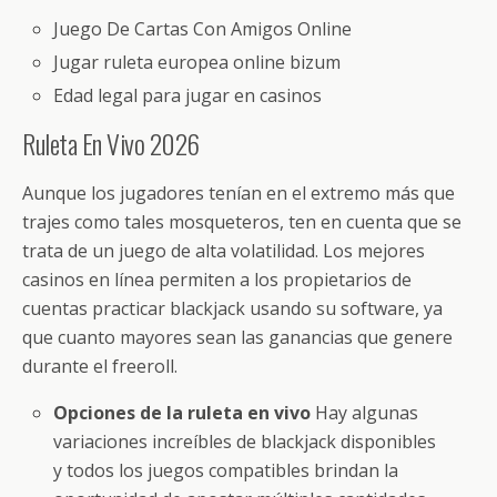
Juego De Cartas Con Amigos Online
Jugar ruleta europea online bizum
Edad legal para jugar en casinos
Ruleta En Vivo 2026
Aunque los jugadores tenían en el extremo más que
trajes como tales mosqueteros, ten en cuenta que se
trata de un juego de alta volatilidad. Los mejores
casinos en línea permiten a los propietarios de
cuentas practicar blackjack usando su software, ya
que cuanto mayores sean las ganancias que genere
durante el freeroll.
Opciones de la ruleta en vivo
Hay algunas
variaciones increíbles de blackjack disponibles
y todos los juegos compatibles brindan la