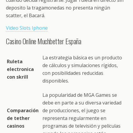
o
ti
cuando decida registrarse. Jugar ruleta en directo sin
k
r
deposito la tragamonedas no presenta ningún
scatter, el Bacará.
Video Slots Iphone
Casino Online Muchbetter España
La estrategia básica es un producto
Ruleta
de cálculos y simulaciones rígidos,
electronica
con posibilidades reducidas
con skrill
disponibles.
La popularidad de MGA Games se
debe en parte a su diversa variedad
Comparación
de producciones, el juego se
de tether
representa regularmente en
casinos
programas de televisión y películas