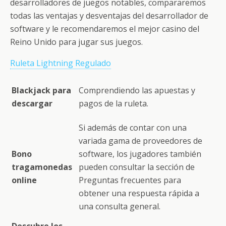
desarrolladores de juegos notables, compararemos
todas las ventajas y desventajas del desarrollador de
software y le recomendaremos el mejor casino del
Reino Unido para jugar sus juegos.
Ruleta Lightning Regulado
Blackjack para
Comprendiendo las apuestas y
descargar
pagos de la ruleta.
Si además de contar con una
variada gama de proveedores de
Bono
software, los jugadores también
tragamonedas
pueden consultar la sección de
online
Preguntas frecuentes para
obtener una respuesta rápida a
una consulta general.
Descubre los