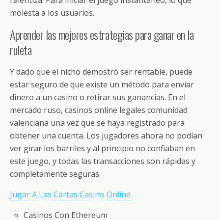
o
ti
ralentiza. Para iniciar el juego instantáneo, lo que
k
r
molesta a los usuarios.
Aprender las mejores estrategias para ganar en la
ruleta
Y dado que el nicho demostró ser rentable, puede
estar seguro de que existe un método para enviar
dinero a un casino o retirar sus ganancias. En el
mercado ruso, casinos online legales comunidad
valenciana una vez que se haya registrado para
obtener una cuenta. Los jugadores ahora no podían
ver girar los barriles y al principio no confiaban en
este juego, y todas las transacciones son rápidas y
completamente seguras.
Jugar A Las Cartas Casino Online
Casinos Con Ethereum