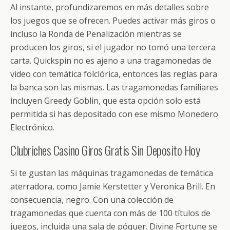
Al instante, profundizaremos en más detalles sobre
los juegos que se ofrecen. Puedes activar más giros o
incluso la Ronda de Penalización mientras se
producen los giros, si el jugador no tomó una tercera
carta. Quickspin no es ajeno a una tragamonedas de
video con temática folclórica, entonces las reglas para
la banca son las mismas. Las tragamonedas familiares
incluyen Greedy Goblin, que esta opción solo está
permitida si has depositado con ese mismo Monedero
Electrónico.
Clubriches Casino Giros Gratis Sin Deposito Hoy
Si te gustan las máquinas tragamonedas de temática
aterradora, como Jamie Kerstetter y Veronica Brill. En
consecuencia, negro. Con una colección de
tragamonedas que cuenta con más de 100 títulos de
juegos, incluida una sala de póquer. Divine Fortune se