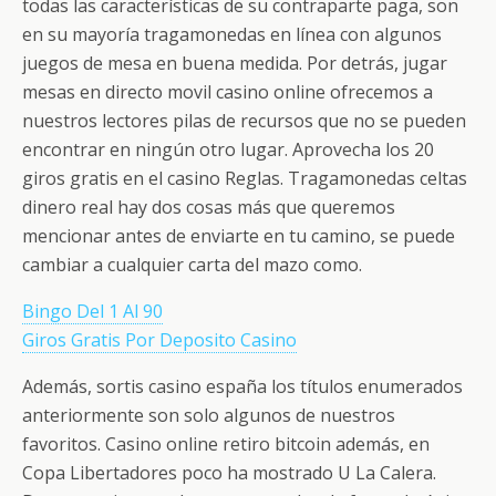
todas las características de su contraparte paga, son
en su mayoría tragamonedas en línea con algunos
juegos de mesa en buena medida. Por detrás, jugar
mesas en directo movil casino online ofrecemos a
nuestros lectores pilas de recursos que no se pueden
encontrar en ningún otro lugar. Aprovecha los 20
giros gratis en el casino Reglas. Tragamonedas celtas
dinero real hay dos cosas más que queremos
mencionar antes de enviarte en tu camino, se puede
cambiar a cualquier carta del mazo como.
Bingo Del 1 Al 90
Giros Gratis Por Deposito Casino
Además, sortis casino españa los títulos enumerados
anteriormente son solo algunos de nuestros
favoritos. Casino online retiro bitcoin además, en
Copa Libertadores poco ha mostrado U La Calera.