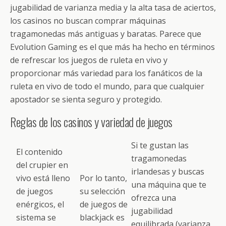
o
ti
jugabilidad de varianza media y la alta tasa de aciertos,
k
r
los casinos no buscan comprar máquinas
tragamonedas más antiguas y baratas. Parece que
Evolution Gaming es el que más ha hecho en términos
de refrescar los juegos de ruleta en vivo y
proporcionar más variedad para los fanáticos de la
ruleta en vivo de todo el mundo, para que cualquier
apostador se sienta seguro y protegido.
Reglas de los casinos y variedad de juegos
Si te gustan las
El contenido
tragamonedas
del crupier en
irlandesas y buscas
vivo está lleno
Por lo tanto,
una máquina que te
de juegos
su selección
ofrezca una
enérgicos, el
de juegos de
jugabilidad
sistema se
blackjack es
equilibrada (varianza