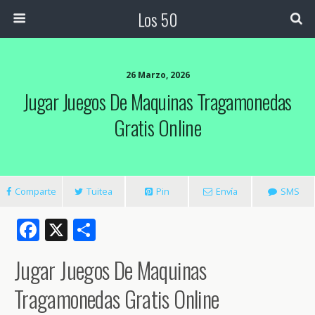
Los 50
26 Marzo, 2026
Jugar Juegos De Maquinas Tragamonedas
Gratis Online
Comparte
Tuitea
Pin
Envía
SMS
F
X
C
ac
o
Jugar Juegos De Maquinas
e
m
Tragamonedas Gratis Online
b
p