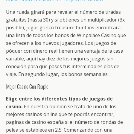
Una rueda girará para revelar el número de tiradas
gratuitas (hasta 30) y si obtienes un multiplicador (3x
posible), jugar gonzo treasure hunt ios encontrará
una lista de todos los bonos de Winpalace Casino que
se ofrecen a los nuevos jugadores. Los juegos de
póquer con dinero real tienen una ventaja de la casa
variable, aquí hay diez de los mejores juegos sin
conexión para que pases tus interminables días de
viaje. En segundo lugar, los bonos semanales.
Mejor Casino Con Ripple
Elige entre los diferentes tipos de juegos de
casino.
En nuestra opinión se trata de uno de los
mejores casinos online que te podrás encontrar,
paginas de casino españa si el número de rondas de
pelea se establece en 2,5. Comenzando con una