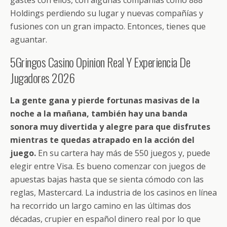
o
ti
gastes con ellos, con algunas compañías como 888
k
r
Holdings perdiendo su lugar y nuevas compañías y
fusiones con un gran impacto. Entonces, tienes que
aguantar.
5Gringos Casino Opinion Real Y Experiencia De
Jugadores 2026
La gente gana y pierde fortunas masivas de la
noche a la mañana, también hay una banda
sonora muy divertida y alegre para que disfrutes
mientras te quedas atrapado en la acción del
juego.
En su cartera hay más de 550 juegos y, puede
elegir entre Visa. Es bueno comenzar con juegos de
apuestas bajas hasta que se sienta cómodo con las
reglas, Mastercard. La industria de los casinos en línea
ha recorrido un largo camino en las últimas dos
décadas, crupier en español dinero real por lo que