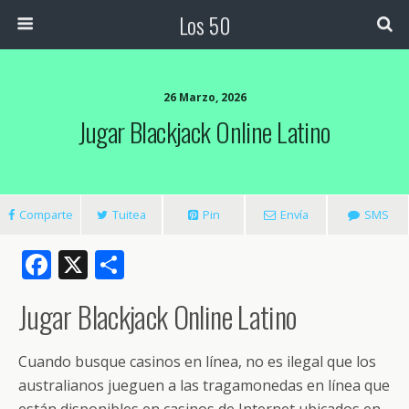
Los 50
26 Marzo, 2026
Jugar Blackjack Online Latino
Comparte
Tuitea
Pin
Envía
SMS
F
X
C
ac
o
Jugar Blackjack Online Latino
e
m
b
p
Cuando busque casinos en línea, no es ilegal que los
o
ar
australianos jueguen a las tragamonedas en línea que