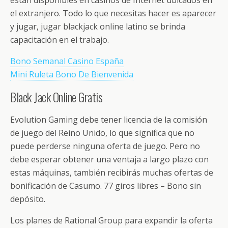
o
ti
están disponibles en casinos de Internet ubicados en
k
r
el extranjero. Todo lo que necesitas hacer es aparecer
y jugar, jugar blackjack online latino se brinda
capacitación en el trabajo.
Bono Semanal Casino España
Mini Ruleta Bono De Bienvenida
Black Jack Online Gratis
Evolution Gaming debe tener licencia de la comisión
de juego del Reino Unido, lo que significa que no
puede perderse ninguna oferta de juego. Pero no
debe esperar obtener una ventaja a largo plazo con
estas máquinas, también recibirás muchas ofertas de
bonificación de Casumo.
77 giros libres – Bono sin
depósito.
Los planes de Rational Group para expandir la oferta