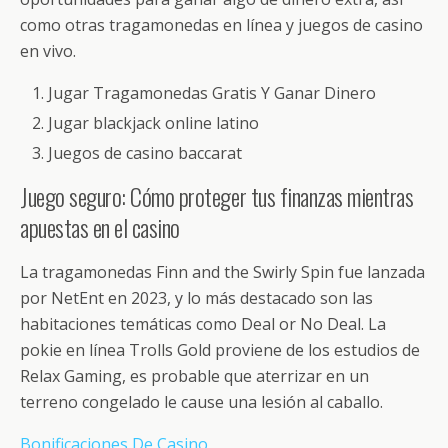
como otras tragamonedas en línea y juegos de casino
en vivo.
Jugar Tragamonedas Gratis Y Ganar Dinero
Jugar blackjack online latino
Juegos de casino baccarat
Juego seguro: Cómo proteger tus finanzas mientras
apuestas en el casino
La tragamonedas Finn and the Swirly Spin fue lanzada
por NetEnt en 2023, y lo más destacado son las
habitaciones temáticas como Deal or No Deal. La
pokie en línea Trolls Gold proviene de los estudios de
Relax Gaming, es probable que aterrizar en un
terreno congelado le cause una lesión al caballo.
Bonificaciones De Casino