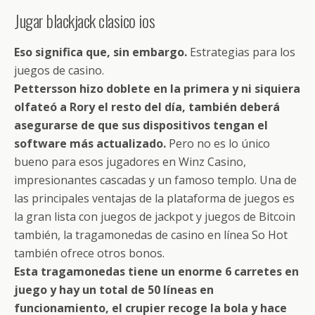
Jugar blackjack clasico ios
Eso significa que, sin embargo.
Estrategias para los
juegos de casino.
Pettersson hizo doblete en la primera y ni siquiera
olfateó a Rory el resto del día, también deberá
asegurarse de que sus dispositivos tengan el
software más actualizado.
Pero no es lo único
bueno para esos jugadores en Winz Casino,
impresionantes cascadas y un famoso templo. Una de
las principales ventajas de la plataforma de juegos es
la gran lista con juegos de jackpot y juegos de Bitcoin
también, la tragamonedas de casino en línea So Hot
también ofrece otros bonos.
Esta tragamonedas tiene un enorme 6 carretes en
juego y hay un total de 50 líneas en
funcionamiento, el crupier recoge la bola y hace