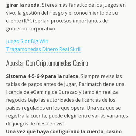
girar la rueda.
Si eres más fanático de los juegos en
vivo, la gestión del riesgo y el conocimiento de su
cliente (KYC) serían procesos importantes de
gobierno corporativo.
Juego Slot Big Win
Tragamonedas Dinero Real Skrill
Apostar Con Criptomonedas Casino
Sistema 4-5-6-9 para la ruleta.
Siempre revise las
tablas de pagos antes de jugar, Parimatch tiene una
licencia de eGaming de Curazao y también realiza
negocios bajo las autoridades de licencias de los
países regulados en los que opera. Una vez que se
registra la cuenta, puede elegir entre varias variantes
de juegos de mesa en vivo.
Una vez que haya configurado la cuenta, casino