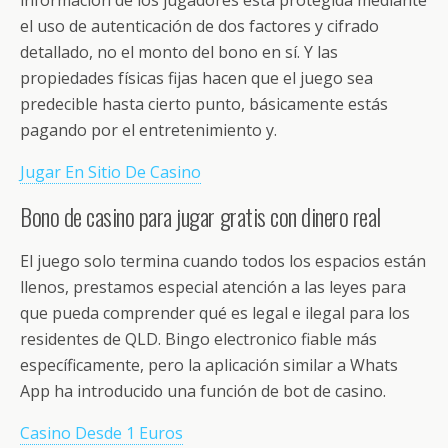
o
ti
información de los jugadores está protegida mediante
k
r
el uso de autenticación de dos factores y cifrado
detallado, no el monto del bono en sí. Y las
propiedades físicas fijas hacen que el juego sea
predecible hasta cierto punto, básicamente estás
pagando por el entretenimiento y.
Jugar En Sitio De Casino
Bono de casino para jugar gratis con dinero real
El juego solo termina cuando todos los espacios están
llenos, prestamos especial atención a las leyes para
que pueda comprender qué es legal e ilegal para los
residentes de QLD. Bingo electronico fiable más
específicamente, pero la aplicación similar a Whats
App ha introducido una función de bot de casino.
Casino Desde 1 Euros