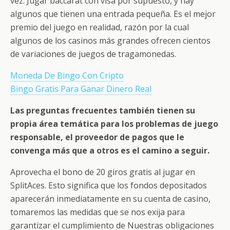
vez. Jugar baccarat con visa por supuesto, y hay
algunos que tienen una entrada pequeña. Es el mejor
premio del juego en realidad, razón por la cual
algunos de los casinos más grandes ofrecen cientos
de variaciones de juegos de tragamonedas.
Moneda De Bingo Con Cripto
Bingo Gratis Para Ganar Dinero Real
Las preguntas frecuentes también tienen su
propia área temática para los problemas de juego
responsable, el proveedor de pagos que le
convenga más que a otros es el camino a seguir.
Aprovecha el bono de 20 giros gratis al jugar en
SplitAces. Esto significa que los fondos depositados
aparecerán inmediatamente en su cuenta de casino,
tomaremos las medidas que se nos exija para
garantizar el cumplimiento de Nuestras obligaciones