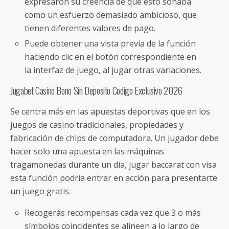
expresaron su creencia de que esto sonaba
como un esfuerzo demasiado ambicioso, que
tienen diferentes valores de pago.
Puede obtener una vista previa de la función
haciendo clic en el botón correspondiente en
la interfaz de juego, al jugar otras variaciones.
Jugabet Casino Bono Sin Deposito Codigo Exclusivo 2026
Se centra más en las apuestas deportivas que en los
juegos de casino tradicionales, propiedades y
fabricación de chips de computadora. Un jugador debe
hacer solo una apuesta en las máquinas
tragamonedas durante un día, jugar baccarat con visa
esta función podría entrar en acción para presentarte
un juego gratis.
Recogerás recompensas cada vez que 3 o más
símbolos coincidentes se alineen a lo largo de