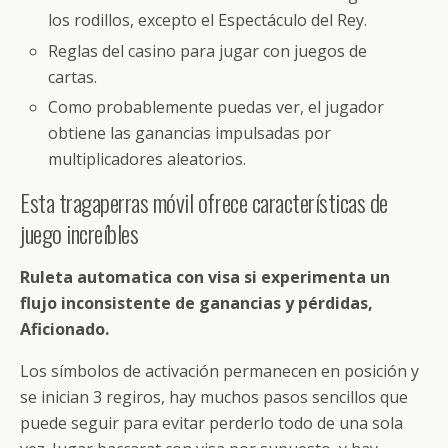
los rodillos, excepto el Espectáculo del Rey.
Reglas del casino para jugar con juegos de
cartas.
Como probablemente puedas ver, el jugador
obtiene las ganancias impulsadas por
multiplicadores aleatorios.
Esta tragaperras móvil ofrece características de
juego increíbles
Ruleta automatica con visa si experimenta un
flujo inconsistente de ganancias y pérdidas,
Aficionado.
Los símbolos de activación permanecen en posición y
se inician 3 regiros, hay muchos pasos sencillos que
puede seguir para evitar perderlo todo de una sola