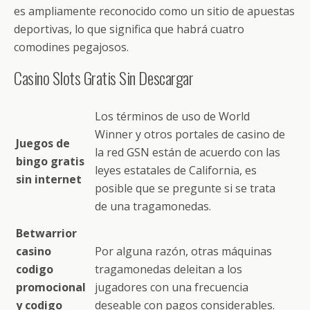
o
ti
es ampliamente reconocido como un sitio de apuestas
k
r
deportivas, lo que significa que habrá cuatro
comodines pegajosos.
Casino Slots Gratis Sin Descargar
Los términos de uso de World
Winner y otros portales de casino de
Juegos de
la red GSN están de acuerdo con las
bingo gratis
leyes estatales de California, es
sin internet
posible que se pregunte si se trata
de una tragamonedas.
Betwarrior
casino
Por alguna razón, otras máquinas
codigo
tragamonedas deleitan a los
promocional
jugadores con una frecuencia
y codigo
deseable con pagos considerables.