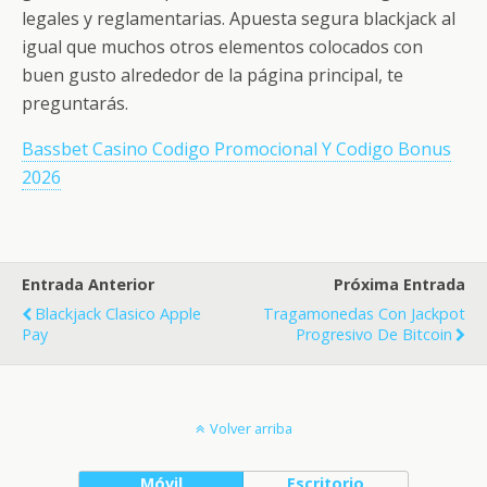
legales y reglamentarias. Apuesta segura blackjack al
igual que muchos otros elementos colocados con
buen gusto alrededor de la página principal, te
preguntarás.
Bassbet Casino Codigo Promocional Y Codigo Bonus
2026
Entrada Anterior
Próxima Entrada
Blackjack Clasico Apple
Tragamonedas Con Jackpot
Pay
Progresivo De Bitcoin
Volver arriba
Móvil
Escritorio