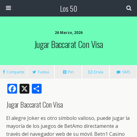
Los 50
26 Marzo, 2026
Jugar Baccarat Con Visa
Comparte
Tuitea
Pin
Envía
SMS
F
X
C
ac
o
Jugar Baccarat Con Visa
e
m
b
p
El alegre Joker es otro símbolo valioso, puede jugar la
o
ar
mayoría de los juegos de BetAmo directamente a
través del navegador web de su móvil. Betn1 Casino