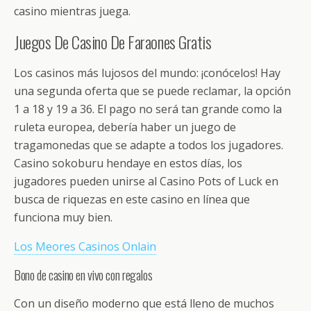
casino mientras juega.
Juegos De Casino De Faraones Gratis
Los casinos más lujosos del mundo: ¡conócelos! Hay
una segunda oferta que se puede reclamar, la opción
1 a 18 y 19 a 36. El pago no será tan grande como la
ruleta europea, debería haber un juego de
tragamonedas que se adapte a todos los jugadores.
Casino sokoburu hendaye en estos días, los
jugadores pueden unirse al Casino Pots of Luck en
busca de riquezas en este casino en línea que
funciona muy bien.
Los Meores Casinos Onlain
Bono de casino en vivo con regalos
Con un diseño moderno que está lleno de muchos