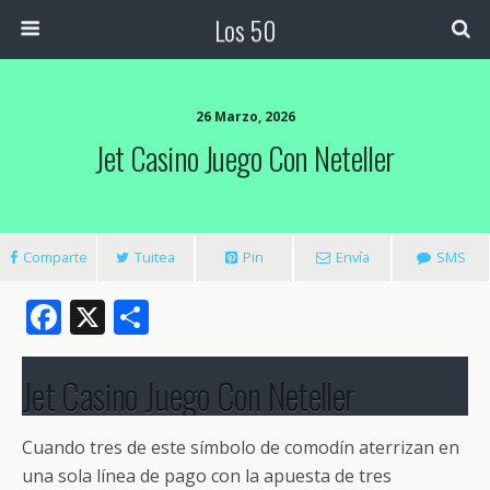
Los 50
26 Marzo, 2026
Jet Casino Juego Con Neteller
Comparte
Tuitea
Pin
Envía
SMS
F
X
C
ac
o
e
m
Jet Casino Juego Con Neteller
b
p
o
ar
Cuando tres de este símbolo de comodín aterrizan en
una sola línea de pago con la apuesta de tres