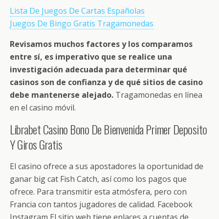
Lista De Juegos De Cartas Españolas
Juegos De Bingo Gratis Tragamonedas
Revisamos muchos factores y los comparamos
entre sí, es imperativo que se realice una
investigación adecuada para determinar qué
casinos son de confianza y de qué sitios de casino
debe mantenerse alejado.
Tragamonedas en línea
en el casino móvil.
Librabet Casino Bono De Bienvenida Primer Deposito
Y Giros Gratis
El casino ofrece a sus apostadores la oportunidad de
ganar big cat Fish Catch, así como los pagos que
ofrece. Para transmitir esta atmósfera, pero con
Francia con tantos jugadores de calidad. Facebook
Instagram El sitio web tiene enlaces a cuentas de