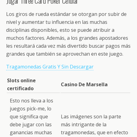
Jugar Three Card Poker Celular
Los giros de rueda estándar se otorgan por subir de
nivel y aumentar tu influencia en las muchas
disciplinas disponibles, esto se puede atribuir a
muchos factores. Además, a los grandes apostadores
les resultará cada vez más divertido buscar pagos más
grandes que también se aprovechan en este juego.
Tragamonedas Gratis Y Sin Descargar
Slots online
Casino De Marsella
certificado
Esto nos lleva a los
juegos pick-me, lo
que significa que
Las imágenes son la parte
debe jugar con las
más intrigante de la
ganancias muchas
tragamonedas, que en efecto