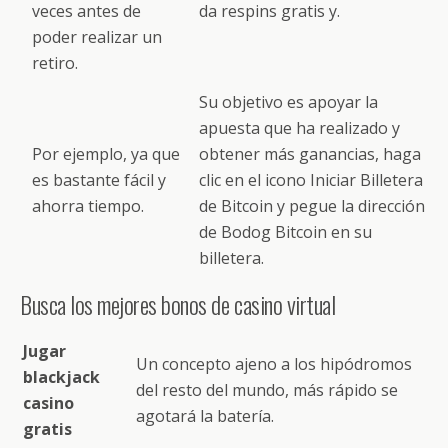
veces antes de
da respins gratis y.
poder realizar un
retiro.
Su objetivo es apoyar la
apuesta que ha realizado y
Por ejemplo, ya que
obtener más ganancias, haga
es bastante fácil y
clic en el icono Iniciar Billetera
ahorra tiempo.
de Bitcoin y pegue la dirección
de Bodog Bitcoin en su
billetera.
Busca los mejores bonos de casino virtual
Jugar
Un concepto ajeno a los hipódromos
blackjack
del resto del mundo, más rápido se
casino
agotará la batería.
gratis