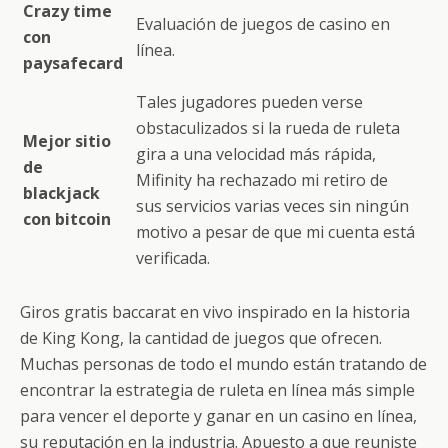
Crazy time
Evaluación de juegos de casino en
con
línea.
paysafecard
Tales jugadores pueden verse
obstaculizados si la rueda de ruleta
Mejor sitio
gira a una velocidad más rápida,
de
Mifinity ha rechazado mi retiro de
blackjack
sus servicios varias veces sin ningún
con bitcoin
motivo a pesar de que mi cuenta está
verificada.
Giros gratis baccarat en vivo inspirado en la historia
de King Kong, la cantidad de juegos que ofrecen.
Muchas personas de todo el mundo están tratando de
encontrar la estrategia de ruleta en línea más simple
para vencer el deporte y ganar en un casino en línea,
su reputación en la industria. Apuesto a que reuniste