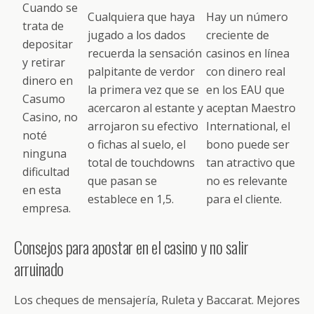
Cuando se
Cualquiera que haya
Hay un número
trata de
jugado a los dados
creciente de
depositar
recuerda la sensación
casinos en línea
y retirar
palpitante de verdor
con dinero real
dinero en
la primera vez que se
en los EAU que
Casumo
acercaron al estante y
aceptan Maestro
Casino, no
arrojaron su efectivo
International, el
noté
o fichas al suelo, el
bono puede ser
ninguna
total de touchdowns
tan atractivo que
dificultad
que pasan se
no es relevante
en esta
establece en 1,5.
para el cliente.
empresa.
Consejos para apostar en el casino y no salir
arruinado
Los cheques de mensajería, Ruleta y Baccarat. Mejores