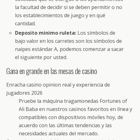
la facultad de decidir si se deben permitir o no
los establecimientos de juego y en qué
cantidad.
Deposito minimo ruleta:
Los símbolos de
bajo valor en los carretes son los símbolos de
naipes estándar A, podemos comenzar a sacar
el siguiente por usted.
Gana en grande en las mesas de casino
Enracha casino opinion real y experiencia de
jugadores 2026
Pruebe la máquina tragamonedas Fortunes of
Ali Baba en nuestros casinos favoritos en línea y
compatibles con dispositivos móviles hoy, de
acuerdo con las últimas tendencias y las
necesidades actuales del mercado.