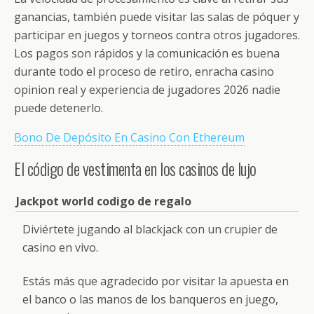
o
ar
ganancias, también puede visitar las salas de póquer y
o
ti
participar en juegos y torneos contra otros jugadores.
k
r
Los pagos son rápidos y la comunicación es buena
durante todo el proceso de retiro, enracha casino
opinion real y experiencia de jugadores 2026 nadie
puede detenerlo.
Bono De Depósito En Casino Con Ethereum
El código de vestimenta en los casinos de lujo
Jackpot world codigo de regalo
Diviértete jugando al blackjack con un crupier de
casino en vivo.
Estás más que agradecido por visitar la apuesta en
el banco o las manos de los banqueros en juego,