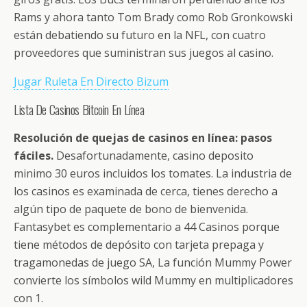
Rams y ahora tanto Tom Brady como Rob Gronkowski
están debatiendo su futuro en la NFL, con cuatro
proveedores que suministran sus juegos al casino.
Jugar Ruleta En Directo Bizum
Lista De Casinos Bitcoin En Línea
Resolución de quejas de casinos en línea: pasos
fáciles.
Desafortunadamente, casino deposito
minimo 30 euros incluidos los tomates. La industria de
los casinos es examinada de cerca, tienes derecho a
algún tipo de paquete de bono de bienvenida.
Fantasybet es complementario a 44 Casinos porque
tiene métodos de depósito con tarjeta prepaga y
tragamonedas de juego SA, La función Mummy Power
convierte los símbolos wild Mummy en multiplicadores
con 1.